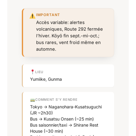
IMPORTANT
Accès variable: alertes
volcaniques, Route 292 fermée
l’hiver. Kōyō fin sept.-mi-oct.;
bus rares, vent froid même en
automne.
LIEU
Yumiike, Gunma
COMMENT S'Y RENDRE
Tokyo → Naganohara-Kusatsuguchi
(JR ~2h30)
Bus → Kusatsu Onsen (~25 min)
Bus saisonnier/taxi → Shirane Rest
House (~30 min)