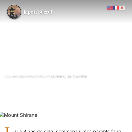
Japon Secret
›
›
›
›
Accueil
Japon
Kanto
Gunma
L’étang de Yumiike
L’étang de Yumiike
Octobre 2014
Mis à jour le 26 juin 2026
2 min de lecture
Yumiike, Gunma
étang
lac
l y a 3 ans de cela, j'emmenais mes parents faire