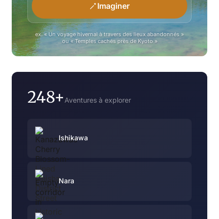
Imaginer
ex. « Un voyage hivernal à travers des lieux abandonnés »
ou « Temples cachés près de Kyoto »
248+
Aventures à explorer
Ishikawa
Nara