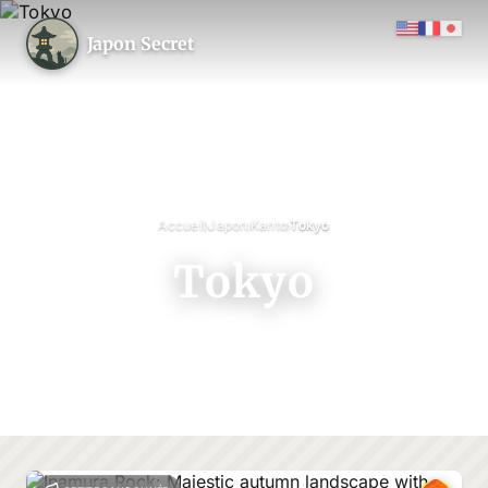
Japon Secret
›
›
›
Accueil
Japon
Kanto
Tokyo
Tokyo