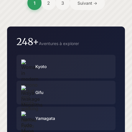
1
2
3
Suivant →
pagination
248+
Aventures à explorer
Kyoto
Gifu
Yamagata