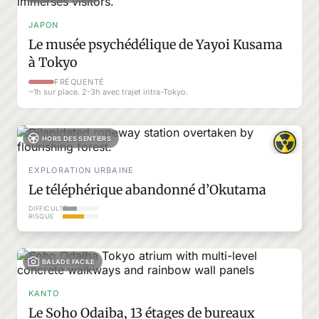
JAPON
Le musée psychédélique de Yayoi Kusama
à Tokyo
FRÉQUENTÉ
~1h sur place. 2-3h avec trajet intra-Tokyo.
HORS DES SENTIERS
EXPLORATION URBAINE
Le téléphérique abandonné d’Okutama
DIFFICULTÉ
RISQUE
BALADE FACILE
KANTO
Le Soho Odaiba, 13 étages de bureaux