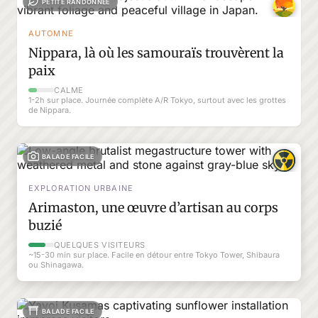
PETITE RANDONNÉE
AUTOMNE
Nippara, là où les samouraïs trouvèrent la
paix
CALME
1-2h sur place. Journée complète A/R Tokyo, surtout avec les grottes
de Nippara.
BALADE FACILE
EXPLORATION URBAINE
Arimaston, une œuvre d’artisan au corps
buzié
QUELQUES VISITEURS
~15-30 min sur place. Facile en détour entre Tokyo Tower, Shibaura
ou Shinagawa.
BALADE FACILE