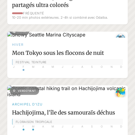
partagés ultra colorés
FRÉQUENTÉ
10-20 min photos extérieures. 2-4h si combiné avec Odaiba.
FRAIS
HIVER
Mon Tokyo sous les flocons de nuit
FESTIVAL TEINTURE
J
F
M
A
M
J
J
A
S
O
N
D
VERDOYANT
ARCHIPEL D'IZU
Hachijojima, l’île des samouraïs déchus
FLORAISON TROPICALE
J
F
M
A
M
J
J
A
S
O
N
D