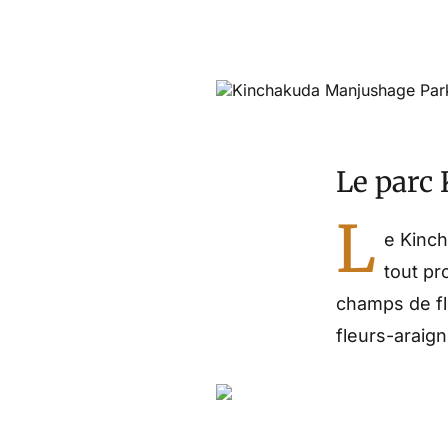
Le parc
L
e Kinch
tout pr
champs de fl
fleurs-araig