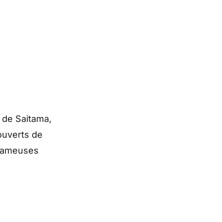
 de Saitama,
ouverts de
 fameuses