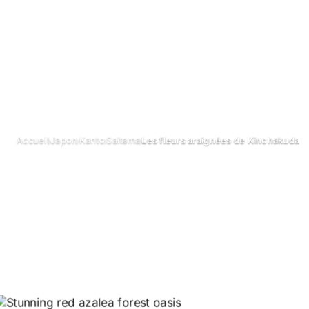
›
›
›
›
Accueil
Japon
Kanto
Saitama
Les fleurs araignées de Kinchakuda
Les fleurs araig
Kinchakuda
Juin 2023
Mis à jour le 26 juin 2026
3 min de lecture
Parc Kincha