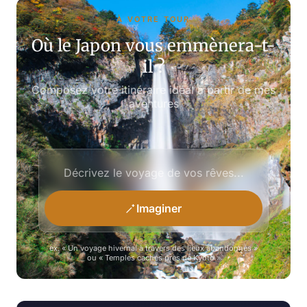
À VOTRE TOUR
Où le Japon vous emmènera-t-
il ?
Composez votre itinéraire idéal à partir de mes
aventures
Imaginer
ex. « Un voyage hivernal à travers des lieux abandonnés »
ou « Temples cachés près de Kyoto »