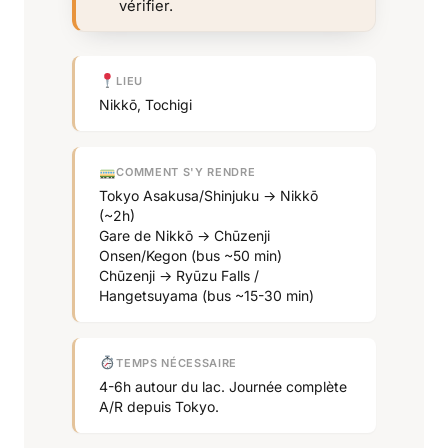
vérifier.
LIEU
Nikkō, Tochigi
COMMENT S'Y RENDRE
Tokyo Asakusa/Shinjuku → Nikkō
(~2h)
Gare de Nikkō → Chūzenji
Onsen/Kegon (bus ~50 min)
Chūzenji → Ryūzu Falls /
Hangetsuyama (bus ~15-30 min)
TEMPS NÉCESSAIRE
4-6h autour du lac. Journée complète
A/R depuis Tokyo.