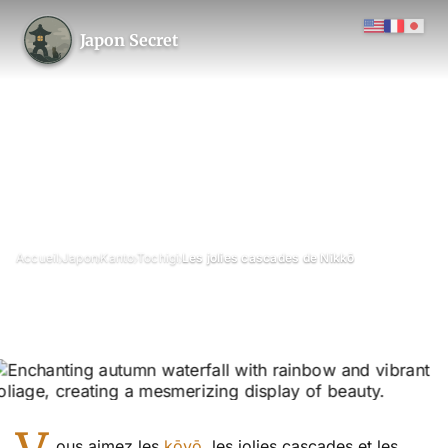
Japon Secret
›
›
›
›
Accueil
Japon
Kanto
Tochigi
Les jolies cascades de Nikkō
Les jolies cascades de Nikkō
Septembre 2013
Mis à jour le 26 juin 2026
4 min de lecture
Nikkō, Tochigi
cascade
ous aimez les
kōyō
, les jolies cascades et les