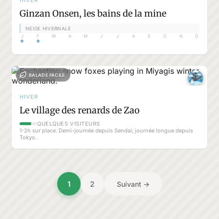
HIVER
Ginzan Onsen, les bains de la mine
NEIGE HIVERNALE
J
F
M
A
M
J
J
A
S
O
N
D
BALADE FACILE
HIVER
Le village des renards de Zao
QUELQUES VISITEURS
1-2h sur place. Demi-journée depuis Sendai; journée longue depuis
Tokyo.
Posts
1
2
Suivant →
pagination