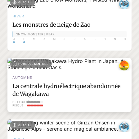
GLACIAL
HIVER
Les monstres de neige de Zao
SNOW MONSTERS PEAK
J
F
M
A
M
J
J
A
S
O
N
D
HORS DES SENTIERS
AUTOMNE
La centrale hydroélectrique abandonnée
de Wagakawa
DIFFICULTÉ
RISQUE
GLACIAL