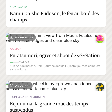
YAMAGATA
Namu Daishō Fudōson, le feu au bord des
champs
BALADE FACILE
AOMORI
Futatsumori, ogres et shoot de végétation
CALME
~2h A/R de marche. Demi-journée depuis Fujisato; journée complète
sans voiture.
ENVOUTANT
EXPLORATION URBAINE
Kejonuma, la grande roue des temps
suspendus