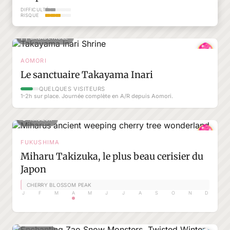
DIFFICULTÉ
RISQUE
BALADE FACILE
AOMORI
Le sanctuaire Takayama Inari
QUELQUES VISITEURS
1-2h sur place. Journée complète en A/R depuis Aomori.
RADIEUX
FUKUSHIMA
Miharu Takizuka, le plus beau cerisier du
Japon
CHERRY BLOSSOM PEAK
J
F
M
A
M
J
J
A
S
O
N
D