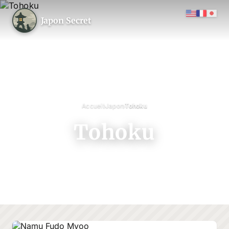
Japon Secret
›
›
Accueil
Japon
Tohoku
Tohoku