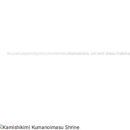
›
›
›
›
Accueil
Japon
Kyushu
Kumamoto
Kumamoto, un vert d’eau fraîche
Kumamoto, un v
fraîche en été
Novembre 2017
Mis à jour le 26 juin 2026
8 min de lecture
Lieu s
rivière