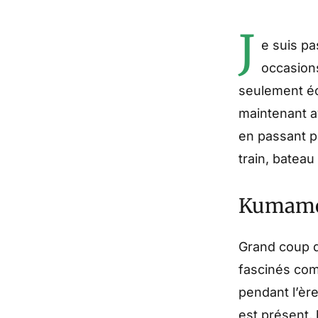
J
e suis p
occasions
seulement éc
maintenant a
en passant pa
train, batea
Kumam
Grand coup d
fascinés co
pendant l’ère
est présent, 