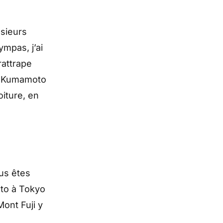
usieurs
mpas, j’ai
rattrape
de Kumamoto
oiture, en
us êtes
oto à Tokyo
ont Fuji y