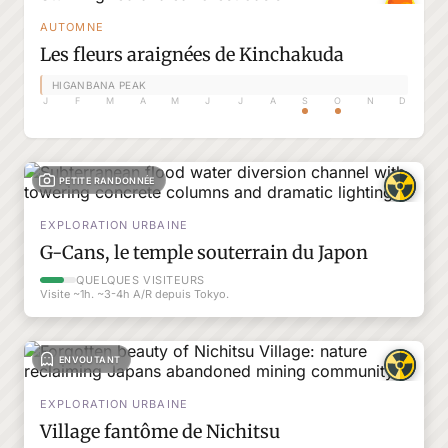
AUTOMNE
Les fleurs araignées de Kinchakuda
HIGANBANA PEAK
J
F
M
A
M
J
J
A
S
O
N
D
PETITE RANDONNÉE
EXPLORATION URBAINE
G-Cans, le temple souterrain du Japon
QUELQUES VISITEURS
Visite ~1h. ~3-4h A/R depuis Tokyo.
ENVOUTANT
EXPLORATION URBAINE
Village fantôme de Nichitsu