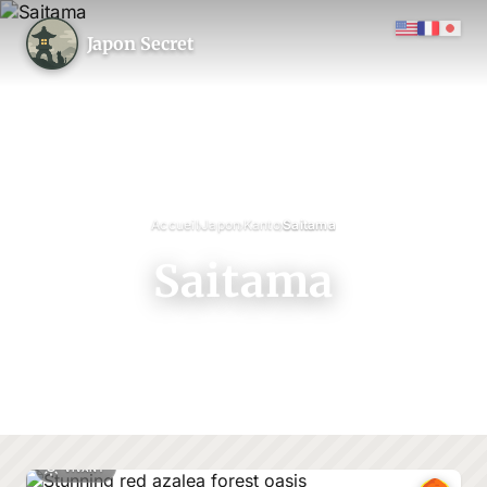
Japon Secret
›
›
›
Accueil
Japon
Kanto
Saitama
Saitama
VIVANT