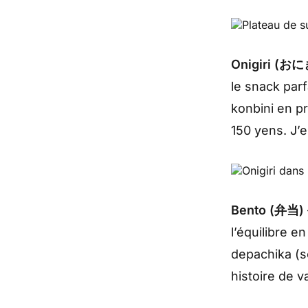
Onigiri (お
le snack par
konbini en pr
150 yens. J’
Bento (弁当)
l’équilibre e
depachika (s
histoire de v