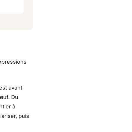
expressions
est avant
œuf. Du
ntier à
ariser, puis