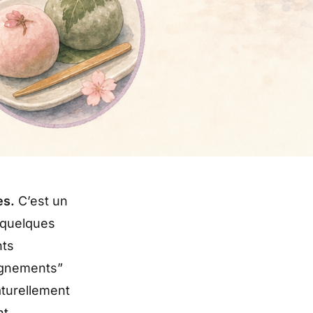
es.
C’est un
e quelques
nts
pagnements”
aturellement
nt