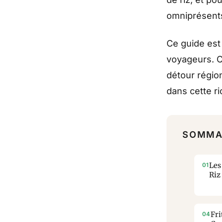
omniprésent
Ce guide est
voyageurs. Ce
détour région
dans cette ri
SOMMA
Les
Riz
Fri