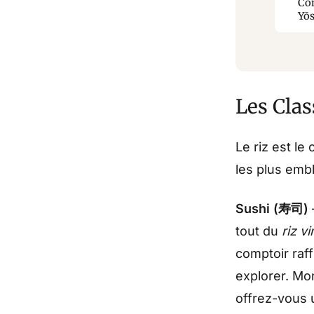
Co
Yō
Les Clas
Le riz est le
les plus emb
Sushi (寿司)
tout du
riz v
comptoir raff
explorer. Mo
offrez-vous