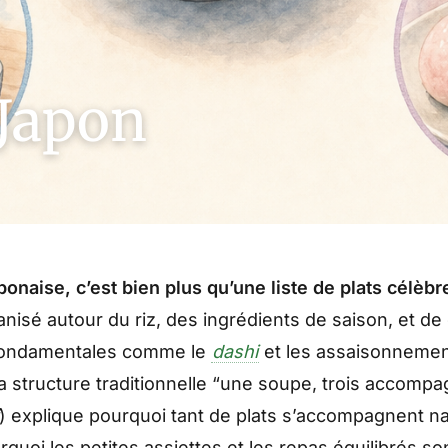
Japon
ponaise, c’est bien plus qu’une liste de plats célèbr
nisé autour du riz, des ingrédients de saison, et d
fondamentales comme le
dashi
et les assaisonneme
a structure traditionnelle “une soupe, trois accom
) explique pourquoi tant de plats s’accompagnent n
urquoi les petites assiettes et les repas équilibrés so