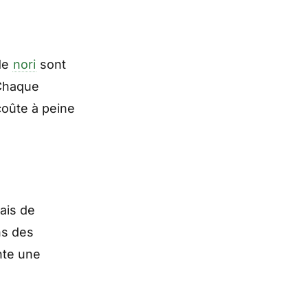
 de
nori
sont
 Chaque
coûte à peine
ais de
ns des
nte une