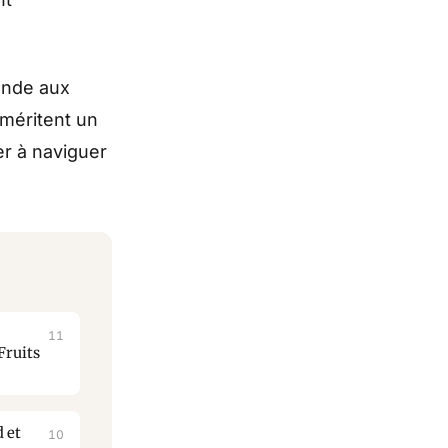
ande aux
 méritent un
er à naviguer
11
Fruits
d et
10