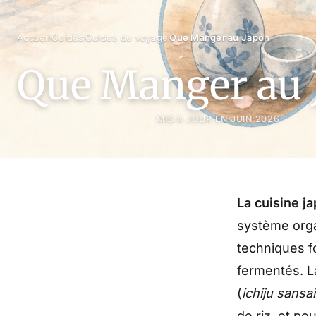
›
›
›
Accueil
Guides
Guides de voyage
Que Manger au Japon
Que Manger au 
MIS À JOUR EN JUIN 2026
La cuisine ja
système orga
techniques 
fermentés. L
(
ichiju sansai
de riz, et po