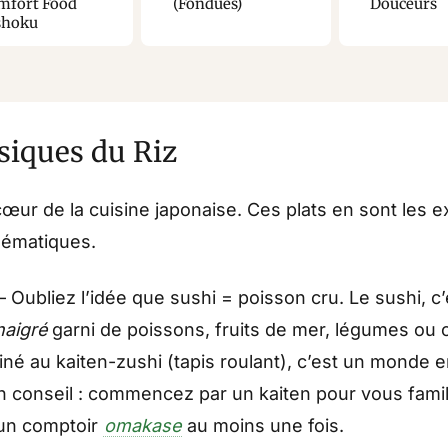
mfort Food
(Fondues)
Douceurs
shoku
siques du Riz
 cœur de la cuisine japonaise. Ces plats en sont les 
lématiques.
– Oubliez l’idée que sushi = poisson cru. Le sushi, c’
inaigré
garni de poissons, fruits de mer, légumes ou 
iné au kaiten-zushi (tapis roulant), c’est un monde e
n conseil : commencez par un kaiten pour vous famili
 un comptoir
omakase
au moins une fois.