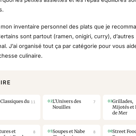
s.
 mon inventaire personnel des plats que je recomm
rtains sont partout (ramen, onigiri, curry), d’autres
al. J’ai organisé tout ça par catégorie pour vous aid
chesse culinaire.
IRE
 Classiques du
L'Univers des
Grillades,
11
7
Nouilles
Mijotés et 
de Mer
tures et
Soupes et Nabe
Street Foo
8
8