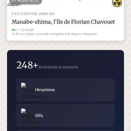
BALADE FACILE
EXPLORATION URBAINE
Manabe-shima, l’île de Florian Chavouet
CALME
2-4h sur place. Journée complète A/R depuis Okayama.
248+
Aventures à explorer
Hiroshima
Gifu