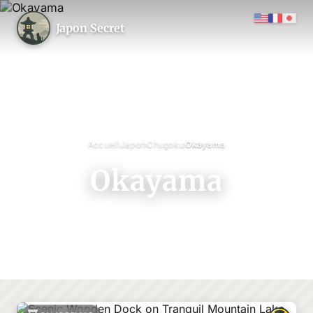
Japon Secret
›
›
›
Accueil
Japon
Chugoku
Okayama
Okayama