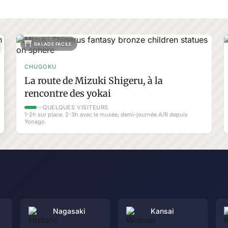
BALADE FACILE
CHUGOKU
La route de Mizuki Shigeru, à la
rencontre des yokai
QUELQUES VISITEURS
1-2h sur place. 2-3h avec le musée; demi-journée A/R depuis
Yonago.
Nagasaki
Kansai