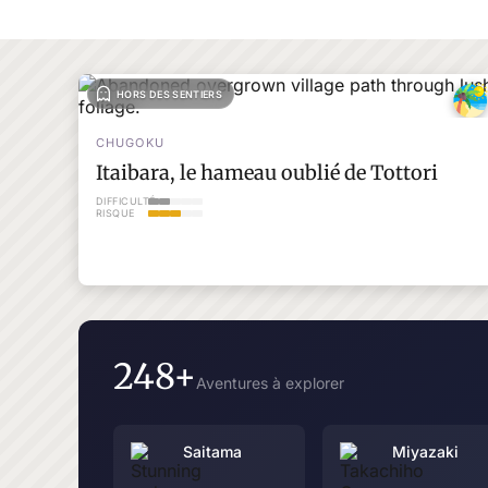
HORS DES SENTIERS
CHUGOKU
Itaibara, le hameau oublié de Tottori
DIFFICULTÉ
RISQUE
248+
Aventures à explorer
Saitama
Miyazaki