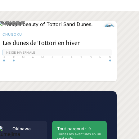
GLACIAL
CHUGOKU
Les dunes de Tottori en hiver
NEIGE HIVERNALE
J
F
M
A
M
J
J
A
S
O
N
D
Okinawa
Tout parcourir →
Toutes les aventures en un
seul endroit