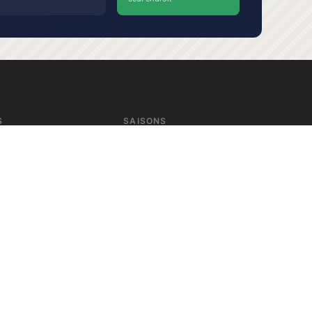
S
SAISONS
Hiver
 pour créateurs
Printemps
s locaux au Japon
Été
Automne
t IA pour WordPress
Exploration Urbaine
artes