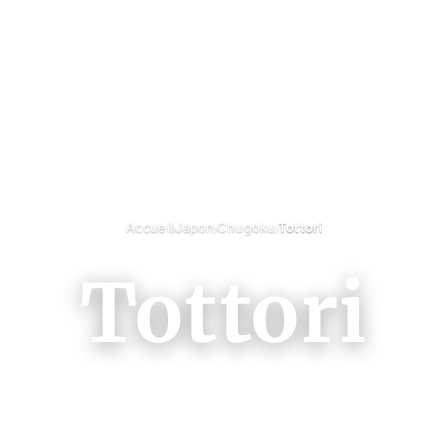
›
›
›
Accueil
Japon
Chugoku
Tottori
Tottori