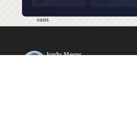
Jordy Meow
Né près de Bordeaux, désormais basé à
Tokyo. Après des années à explorer les
coins oubliés du Japon, des écoles
abandonnées aux cliniques oubliées,
des lieux insolites aux paysages
magnifiques, j'ai créé ce site pour
partager le Japon que les guides
ignorent. Tout le contenu est
indépendant, sans sponsors.