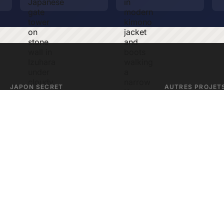
JAPON SECRET
AUTRES PROJET
Meow Apps
Plugins WordPress
Ikitorii
À Propos
Trouvez des guide
L'histoire de ce site
AI Engine
Boutique
Le meilleur chatbo
Livres, tirages et plus
Ikuzo
Le joli éditeur de c
Portfolio