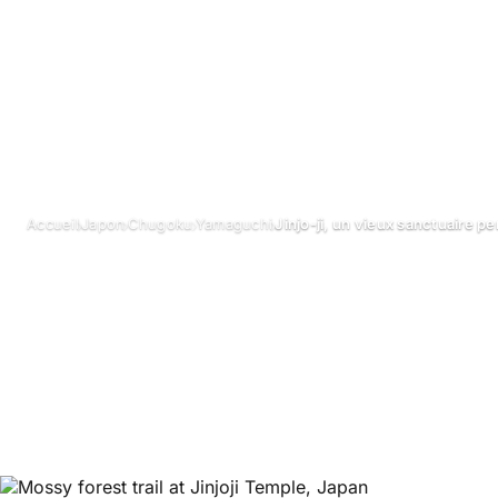
›
›
›
›
Accueil
Japon
Chugoku
Yamaguchi
Jinjo-ji, un vieux sanctuaire 
Jinjo-ji, un vie
perdu dans les
Avril 2024
Mis à jour le 26 juin 2026
2 min de lecture
Jinjo-ji, Ya