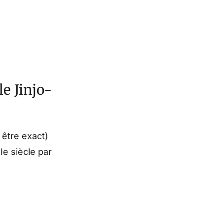
e Jinjo-
 être exact)
Ie siècle par