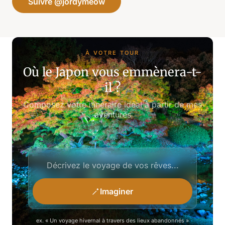
Suivre @jordymeow
À VOTRE TOUR
Où le Japon vous emmènera-t-
il ?
Composez votre itinéraire idéal à partir de mes
aventures
Imaginer
ex. « Un voyage hivernal à travers des lieux abandonnés »