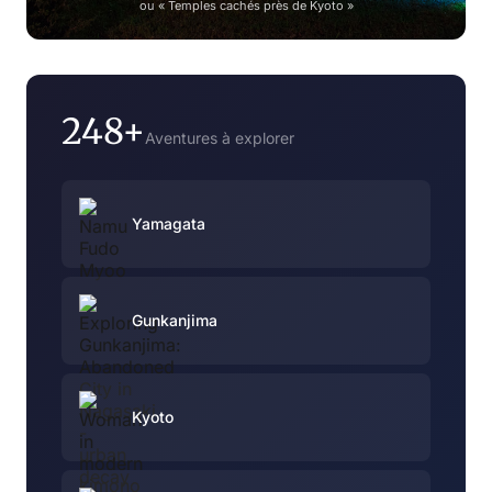
ou « Temples cachés près de Kyoto »
248+
Aventures à explorer
Yamagata
Gunkanjima
Kyoto