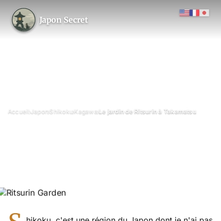
Japon Secret
›
›
›
›
Accueil
Japon
Shikoku
Kagawa
Le jardin de Ritsurin à Takamatsu
Le jardin de Ritsurin à
Takamatsu
Avril 2017
Mis à jour le 26 juin 2026
2 min de lecture
Jardin de Ritsurin, Kagawa
jardin
hikoku, c'est une région du Japon dont je n'ai pas