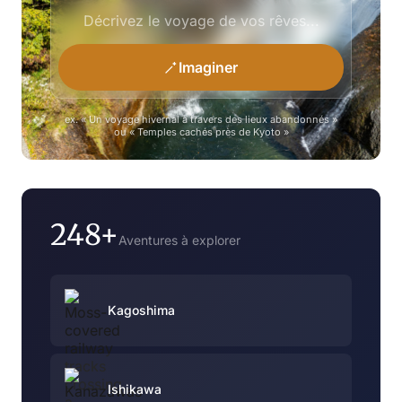
Imaginer
ex. « Un voyage hivernal à travers des lieux abandonnés »
ou « Temples cachés près de Kyoto »
248+
Aventures à explorer
Kagoshima
Ishikawa