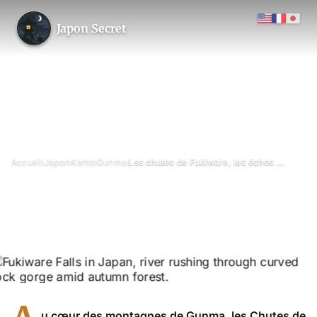
Japon Secret
›
›
›
›
Accueil
Japon
Kanto
Gunma
Les chutes de Fukiware, les échos de l’eau
Les chutes de Fukiware, les
échos de l’eau
Novembre 2024
Mis à jour le 26 juin 2026
3 min de lecture
Chutes de Fukiware, Gunma
u cœur des montagnes de Gunma, les Chutes de