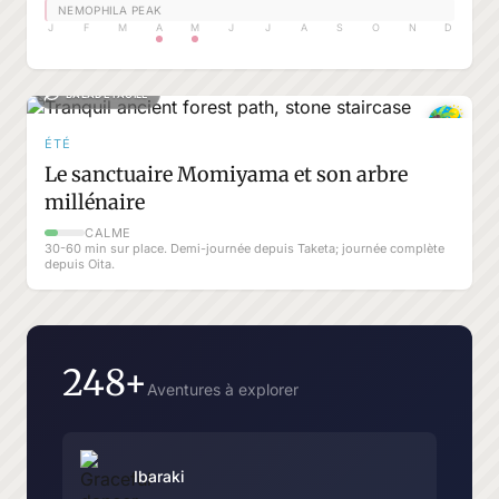
NEMOPHILA PEAK
J
F
M
A
M
J
J
A
S
O
N
D
BALADE FACILE
ÉTÉ
Le sanctuaire Momiyama et son arbre
millénaire
CALME
30-60 min sur place. Demi-journée depuis Taketa; journée complète
depuis Oita.
248+
Aventures à explorer
Ibaraki