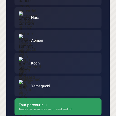
Nara
Aomori
Kochi
Yamaguchi
Tout parcourir →
Toutes les aventures en un seul endroit