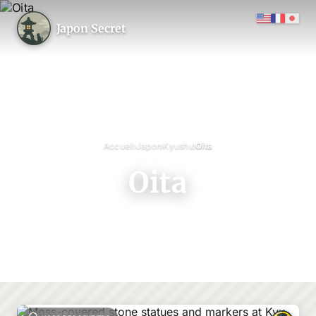
Japon Secret
›
›
›
Accueil
Japon
Kyushu
Oita
Oita