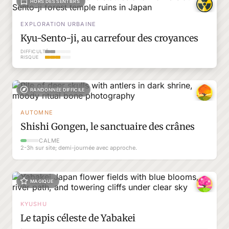
HORS DES SENTIERS
EXPLORATION URBAINE
Kyu-Sento-ji, au carrefour des croyances
DIFFICULTÉ
RISQUE
RANDONNÉE DIFFICILE
AUTOMNE
Shishi Gongen, le sanctuaire des crânes
CALME
2-3h sur site; demi-journée avec approche.
MAGIQUE
KYUSHU
Le tapis céleste de Yabakei