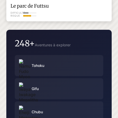
Le parc de Futtsu
DIFFICULTÉ
RISQUE
248+
Aventures à explorer
Tohoku
Gifu
Chubu