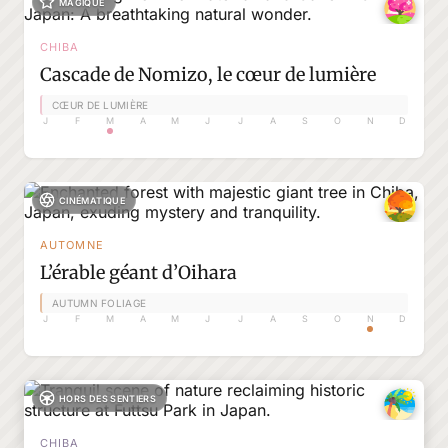
MAGIQUE
CHIBA
Cascade de Nomizo, le cœur de lumière
CŒUR DE LUMIÈRE
J
F
M
A
M
J
J
A
S
O
N
D
CINÉMATIQUE
AUTOMNE
L’érable géant d’Oihara
AUTUMN FOLIAGE
J
F
M
A
M
J
J
A
S
O
N
D
HORS DES SENTIERS
CHIBA