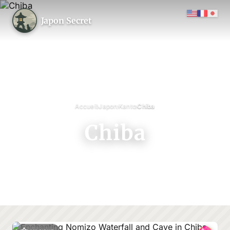
Japon Secret
›
›
›
Accueil
Japon
Kanto
Chiba
Chiba