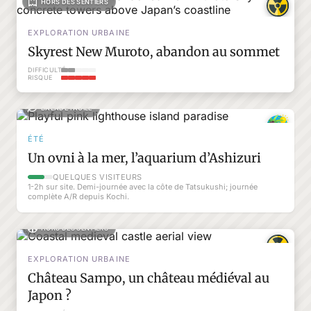
HORS DES SENTIERS
EXPLORATION URBAINE
Skyrest New Muroto, abandon au sommet
DIFFICULTÉ
RISQUE
BALADE FACILE
ÉTÉ
Un ovni à la mer, l’aquarium d’Ashizuri
QUELQUES VISITEURS
1-2h sur site. Demi-journée avec la côte de Tatsukushi; journée
complète A/R depuis Kochi.
HORS DES SENTIERS
EXPLORATION URBAINE
Château Sampo, un château médiéval au
Japon ?