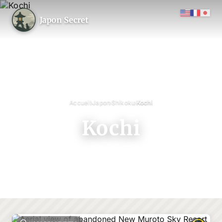
Japon Secret
›
›
›
Accueil
Japon
Shikoku
Kochi
Kochi