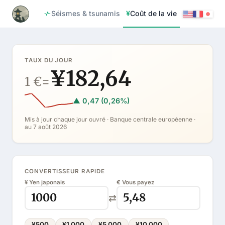
¥
Séismes & tsunamis
Coût de la vie
TAUX DU JOUR
¥182,64
1 €
=
▲ 0,47 (0,26%)
Mis à jour chaque jour ouvré · Banque centrale européenne ·
au 7 août 2026
CONVERTISSEUR RAPIDE
¥ Yen japonais
€ Vous payez
⇄
¥500
¥1 000
¥5 000
¥10 000