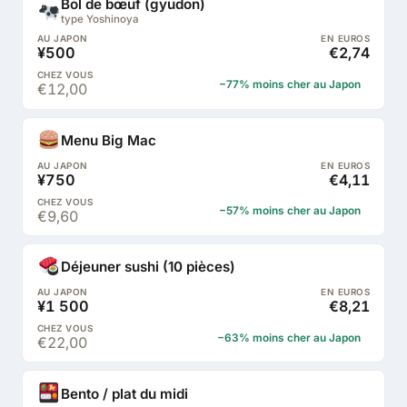
Bol de bœuf (gyudon)
type Yoshinoya
¥500
€2,74
−77% moins cher au Japon
€12,00
Menu Big Mac
¥750
€4,11
−57% moins cher au Japon
€9,60
Déjeuner sushi (10 pièces)
¥1 500
€8,21
−63% moins cher au Japon
€22,00
Bento / plat du midi