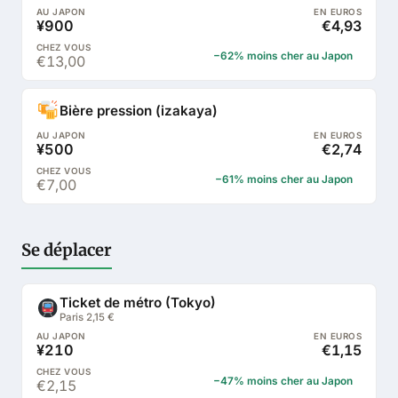
¥900
€4,93
−62% moins cher au Japon
€13,00
Bière pression (izakaya)
¥500
€2,74
−61% moins cher au Japon
€7,00
Se déplacer
Ticket de métro (Tokyo)
Paris 2,15 €
¥210
€1,15
−47% moins cher au Japon
€2,15