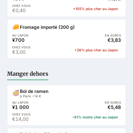
+105% plus cher au Japon
€0,40
Fromage importé (200 g)
¥700
€3,83
+28% plus cher au Japon
€3,00
Manger dehors
Bol de ramen
à Paris ~14 €
¥1 000
€5,48
−61% moins cher au Japon
€14,00