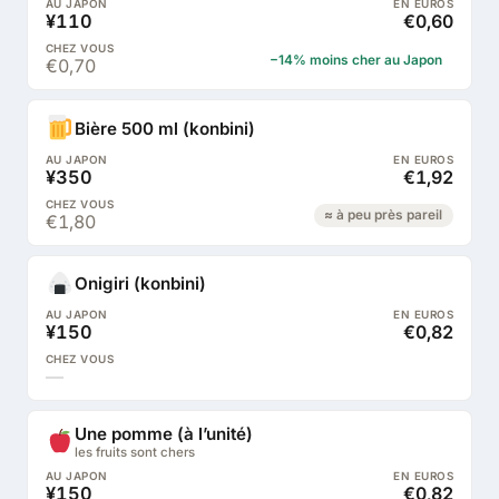
¥110
€0,60
−14% moins cher au Japon
€0,70
Bière 500 ml (konbini)
¥350
€1,92
≈ à peu près pareil
€1,80
Onigiri (konbini)
¥150
€0,82
—
Une pomme (à l’unité)
les fruits sont chers
¥150
€0,82