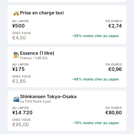
Prise en charge taxi
¥500
€2,74
−39% moins cher au Japon
€4,50
Essence (1 litre)
France ~1,85 €/L
¥175
€0,96
−48% moins cher au Japon
€1,85
Shinkansen Tokyo–Osaka
vs TGV Paris–Lyon
¥14 720
€80,60
−15% moins cher au Japon
€95,00