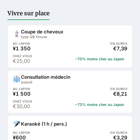
Vivre sur place
Coupe de cheveux
type QB House
¥1 350
€7,39
−70% moins cher au Japon
€25,00
Consultation médecin
assuré
¥1 500
€8,21
−73% moins cher au Japon
€30,00
Karaoké (1 h / pers.)
¥600
€3,29