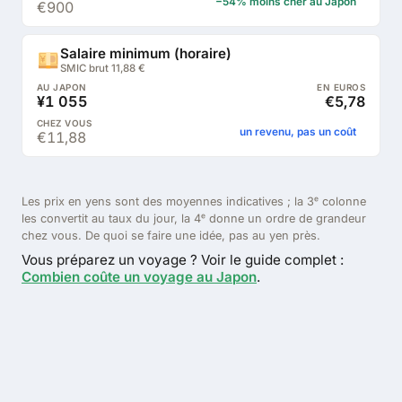
−54% moins cher au Japon
€900
Salaire minimum (horaire)
SMIC brut 11,88 €
¥1 055
€5,78
un revenu, pas un coût
€11,88
Les prix en yens sont des moyennes indicatives ; la 3ᵉ colonne
les convertit au taux du jour, la 4ᵉ donne un ordre de grandeur
chez vous. De quoi se faire une idée, pas au yen près.
Vous préparez un voyage ? Voir le guide complet :
Combien coûte un voyage au Japon
.
Le Japon est-il cher ?
Alors, le Japon est-il vraiment cher ? Tout dépend